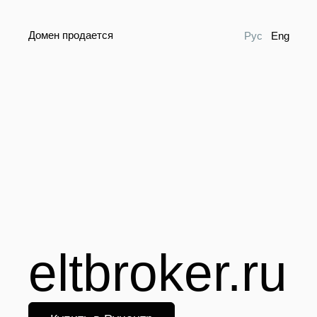
Домен продается
Рус
Eng
eltbroker.ru